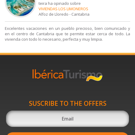
teira ha opinado sobre
VIVIENDAS LOS LIMONEROS
Alfoz de Lloredo
-
Cantabria
Excelentes vacaciones en un pueblo precioso, bien comunicado y
en el centro de Cantabria que te permite estar cerca de todo. La
vivienda con todo lo necesario, perfecta y muy limpia.
SUSCRIBE TO THE OFFERS