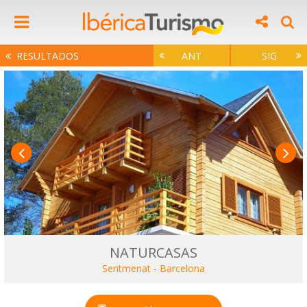
RESULTADOS
ANT
SIG
NATURCASAS
Sentmenat
-
Barcelona