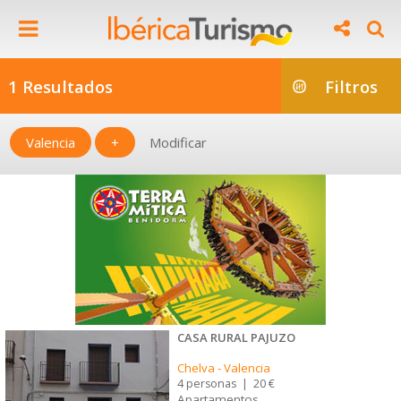
1 Resultados
Filtros
Valencia
+
Modificar
CASA RURAL PAJUZO
Chelva
-
Valencia
4 personas
|
20 €
Apartamentos