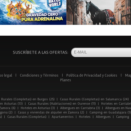
SUSCRÍBETE A LAS OFERTAS:
so legal
|
Condiciones y Términos
|
Política de Privacidad y Cookies
|
Ma
Planes
 Rurales (Completas) en Burgos (25)
|
Casas Rurales (Completas) en Salamanca (24)
n Asturias (13)
|
Casas Rurales (Habitaciones) en Ourense (11)
|
Hoteles en Cantabri
Zamora (6)
|
Hoteles en Asturias (3)
|
Albergues en Cantabria (3)
|
Albergues en Nav
gona (2)
|
Casas y viviendas de alquiler en Zamora (2)
|
Camping en Guadalajara (1)
s)
|
Casas Rurales (Completas)
|
Apartamentos
|
Hoteles
|
Albergues
|
Camping