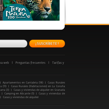
¡ SUSCRÍBETE !
pa web
|
Preguntas frecuentes
|
Tarifas y
|
Apartamentos en Cantabria (18)
|
Casas Rurales
a (11)
|
Casas Rurales (Habitaciones) en La Coruña
arra (3)
|
Casas y viviendas de alquiler en Granada
|
Camping en Alicante (1)
|
Casas y viviendas de
|
Casas y viviendas de alquiler