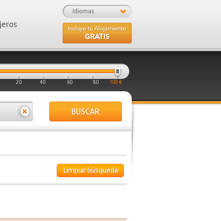
Idiomas
jeros
20
40
60
80
100 €
BUSCAR
Limpiar búsqueda