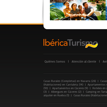
Quiénes Somos
|
Atención al cliente
|
Avi
Casas Rurales (Completas) en Navarra (26)
|
Casas
(Habitaciones) en Cantabria (14)
|
Apartamentos e
(10)
|
Apartamentos en Cáceres (9)
|
Hoteles en 
(3)
|
Albergues en Cáceres (2)
|
Camping en Tarra
alquiler en Huelva (1)
|
Casas Rurales (Habitacione