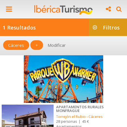
1 Resultados
Filtros
Cáceres
+
Modificar
APARTAMENTOS RURALES
MONFRAGUE
Torrejón el Rubio
-
Cáceres
28 personas
|
45 €
Apartamentos