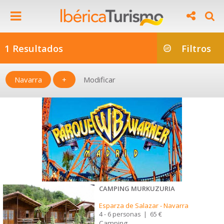
1 Resultados
Filtros
Navarra
+
Modificar
CAMPING MURKUZURIA
Esparza de Salazar
-
Navarra
4 - 6 personas
|
65 €
Camping