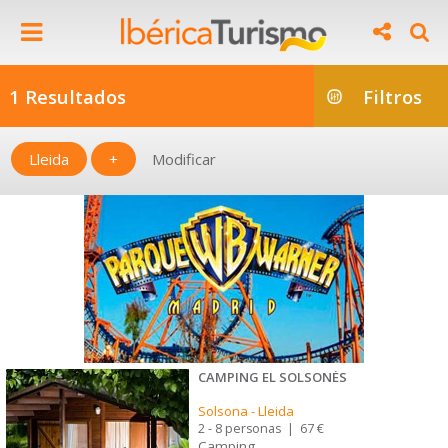
1 Resultados
Filtros
Lleida
+
Modificar
CAMPING EL SOLSONÉS
Solsona
-
Lleida
2 - 8 personas
|
67 €
Camping