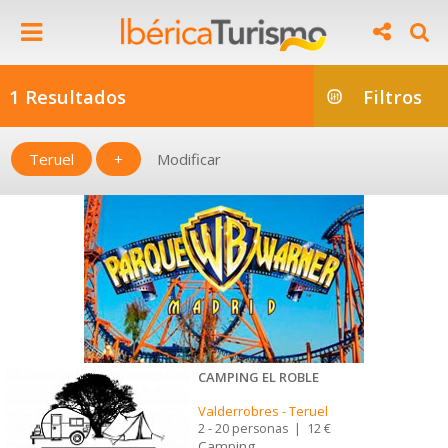
1 Resultados
Filtros
Teruel
+
Modificar
CAMPING EL ROBLE
Valderrobres
-
Teruel
2 - 20 personas
|
12 €
Camping