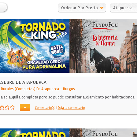
Ordenar Por Precio
Atapuerca
ESEBRE DE ATAPUERCA
 Rurales (Completas) En Atapuerca
-
Burgos
sa se alquila completa pero se puede consultar alojamiento por habitaciones.
-
Comentario(s)
|
Deja tu comentario