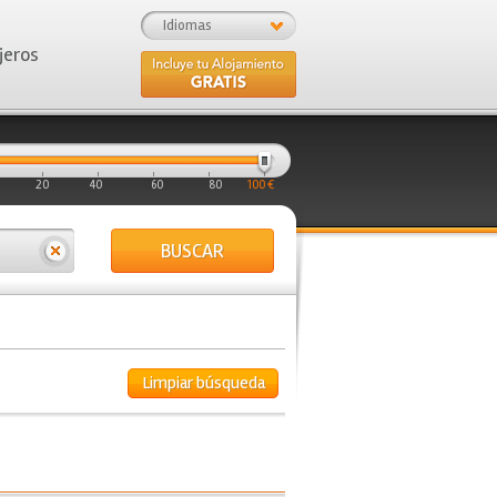
Idiomas
jeros
20
40
60
80
100 €
BUSCAR
Limpiar búsqueda