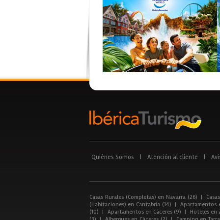
Quiénes Somos
|
Atención al cliente
|
Avi
Casas Rurales (Completas) en Navarra (26)
|
Casas
(Habitaciones) en Cantabria (14)
|
Apartamentos e
(10)
|
Apartamentos en Cáceres (9)
|
Hoteles en 
(3)
|
Albergues en Cáceres (2)
|
Camping en Tarra