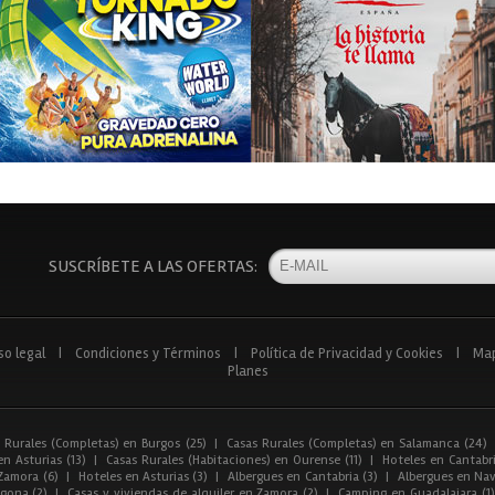
SUSCRÍBETE A LAS OFERTAS:
so legal
|
Condiciones y Términos
|
Política de Privacidad y Cookies
|
Ma
Planes
 Rurales (Completas) en Burgos (25)
|
Casas Rurales (Completas) en Salamanca (24)
n Asturias (13)
|
Casas Rurales (Habitaciones) en Ourense (11)
|
Hoteles en Cantabri
Zamora (6)
|
Hoteles en Asturias (3)
|
Albergues en Cantabria (3)
|
Albergues en Nav
gona (2)
|
Casas y viviendas de alquiler en Zamora (2)
|
Camping en Guadalajara (1)