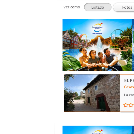
Ver como
Listado
Fotos
EL P
Casas
La ca