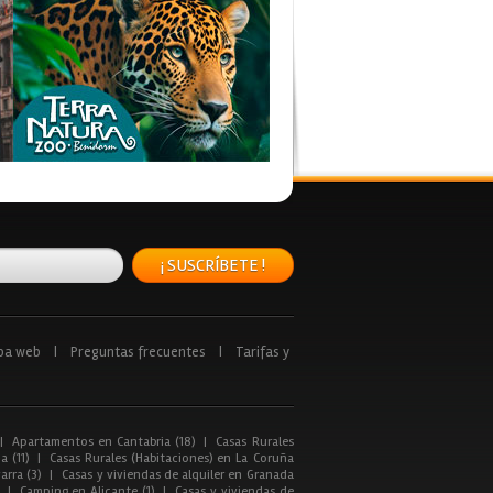
¡ SUSCRÍBETE !
pa web
|
Preguntas frecuentes
|
Tarifas y
|
Apartamentos en Cantabria (18)
|
Casas Rurales
a (11)
|
Casas Rurales (Habitaciones) en La Coruña
arra (3)
|
Casas y viviendas de alquiler en Granada
|
Camping en Alicante (1)
|
Casas y viviendas de