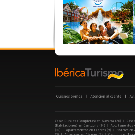
Quiénes Somos
|
Atención al cliente
|
Avi
Casas Rurales (Completas) en Navarra (26)
|
Casas
(Habitaciones) en Cantabria (14)
|
Apartamentos e
(10)
|
Apartamentos en Cáceres (9)
|
Hoteles en 
(3)
|
Albergues en Cáceres (2)
|
Camping en Tarra