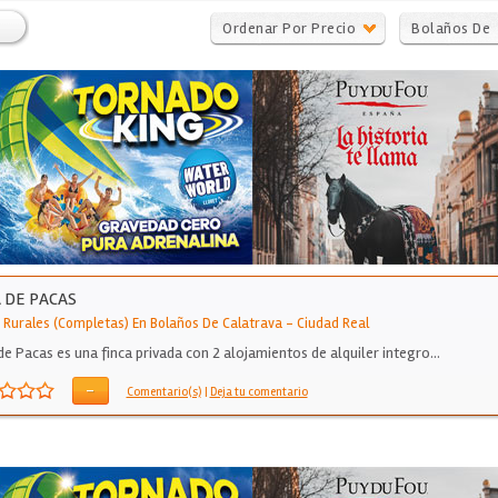
Ordenar Por Precio
Bolaños De
Calatrava
 DE PACAS
 Rurales (Completas) En Bolaños De Calatrava
-
Ciudad Real
de Pacas es una finca privada con 2 alojamientos de alquiler integro…
-
Comentario(s)
|
Deja tu comentario