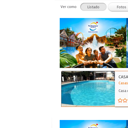
Ver como
Listado
Fotos
CASA
Casas
Casa 