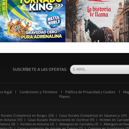
SUSCRÍBETE A LAS OFERTAS:
so legal
|
Condiciones y Términos
|
Política de Privacidad y Cookies
|
Ma
Planes
 Rurales (Completas) en Burgos (25)
|
Casas Rurales (Completas) en Salamanca (24)
n Asturias (13)
|
Casas Rurales (Habitaciones) en Ourense (11)
|
Hoteles en Cantabri
Zamora (6)
|
Hoteles en Asturias (3)
|
Albergues en Cantabria (3)
|
Albergues en Nav
gona (2)
|
Casas y viviendas de alquiler en Zamora (2)
|
Camping en Guadalajara (1)