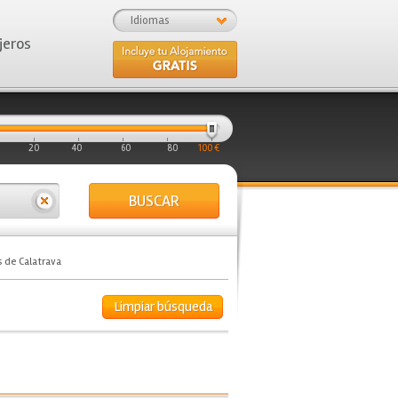
Idiomas
jeros
20
40
60
80
100 €
BUSCAR
s de Calatrava
Limpiar búsqueda