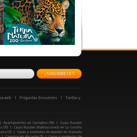
¡ SUSCRÍBETE !
pa web
|
Preguntas frecuentes
|
Tarifas y
|
Apartamentos en Cantabria (18)
|
Casas Rurales
a (11)
|
Casas Rurales (Habitaciones) en La Coruña
arra (3)
|
Casas y viviendas de alquiler en Granada
|
Camping en Alicante (1)
|
Casas y viviendas de