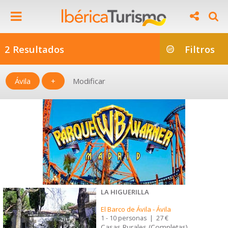
2 Resultados
Filtros
Ávila
+
Modificar
LA HIGUERILLA
El Barco de Ávila
-
Ávila
1 - 10 personas
|
27 €
Casas Rurales (Completas)