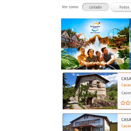
Ver como
Listado
Fotos
CASA
Casas
Cason
CASA
Casas