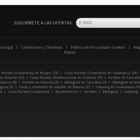
SUSCRÍBETE A LAS OFERTAS:
so legal
|
Condiciones y Términos
|
Política de Privacidad y Cookies
|
Ma
Planes
 Rurales (Completas) en Burgos (25)
|
Casas Rurales (Completas) en Salamanca (24)
n Asturias (13)
|
Casas Rurales (Habitaciones) en Ourense (11)
|
Hoteles en Cantabri
Zamora (6)
|
Hoteles en Asturias (3)
|
Albergues en Cantabria (3)
|
Albergues en Nav
gona (2)
|
Casas y viviendas de alquiler en Zamora (2)
|
Camping en Guadalajara (1)
s)
|
Casas Rurales (Completas)
|
Apartamentos
|
Hoteles
|
Albergues
|
Camping