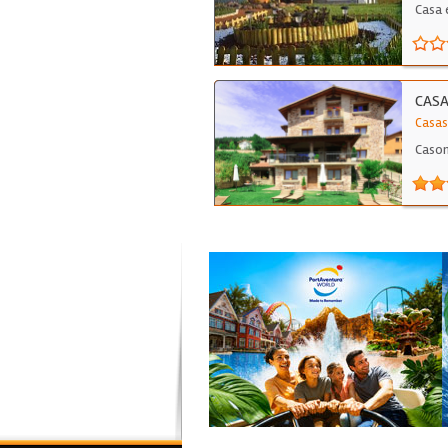
Casa 
CASA
Casas
Cason