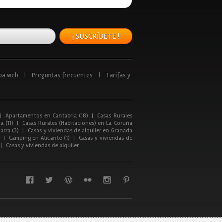
¡ SUSCRÍBETE !
pa web
|
Preguntas frecuentes
|
Tarifas y
|
Apartamentos en Cantabria (18)
|
Casas Rurales
a (11)
|
Casas Rurales (Habitaciones) en La Coruña
arra (3)
|
Casas y viviendas de alquiler en Granada
|
Camping en Alicante (1)
|
Casas y viviendas de
|
Casas y viviendas de alquiler