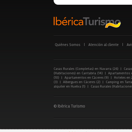
Quiénes Somos
|
Atención al cliente
|
Avi
Casas Rurales (Completas) en Navarra (26)
|
Casas
(Habitaciones) en Cantabria (14)
|
Apartamentos e
(10)
|
Apartamentos en Cáceres (9)
|
Hoteles en 
(3)
|
Albergues en Cáceres (2)
|
Camping en Tarra
alquiler en Huelva (1)
|
Casas Rurales (Habitacione
© Ibérica Turismo