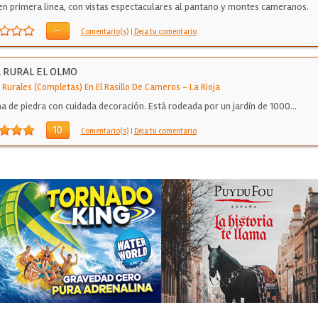
en primera linea, con vistas espectaculares al pantano y montes cameranos.
-
Comentario(s)
|
Deja tu comentario
 RURAL EL OLMO
 Rurales (Completas) En El Rasillo De Cameros
-
La Rioja
a de piedra con cuidada decoración. Está rodeada por un jardín de 1000…
10
Comentario(s)
|
Deja tu comentario