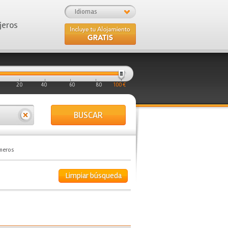
Idiomas
jeros
20
40
60
80
100 €
BUSCAR
ameros
Limpiar búsqueda