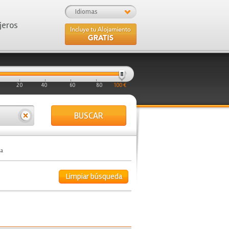
Idiomas
jeros
20
40
60
80
100 €
BUSCAR
ia
Limpiar búsqueda