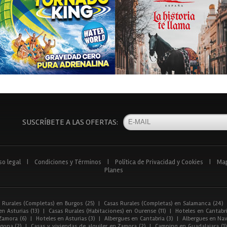
SUSCRÍBETE A LAS OFERTAS:
so legal
|
Condiciones y Términos
|
Política de Privacidad y Cookies
|
Ma
Planes
 Rurales (Completas) en Burgos (25)
|
Casas Rurales (Completas) en Salamanca (24)
n Asturias (13)
|
Casas Rurales (Habitaciones) en Ourense (11)
|
Hoteles en Cantabri
Zamora (6)
|
Hoteles en Asturias (3)
|
Albergues en Cantabria (3)
|
Albergues en Nav
gona (2)
|
Casas y viviendas de alquiler en Zamora (2)
|
Camping en Guadalajara (1)