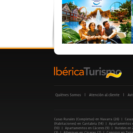
Quiénes Somos
|
Atención al cliente
|
Avi
Casas Rurales (Completas) en Navarra (26)
|
Casas
(Habitaciones) en Cantabria (14)
|
Apartamentos e
(10)
|
Apartamentos en Cáceres (9)
|
Hoteles en 
(3)
|
Albergues en Cáceres (2)
|
Camping en Tarra