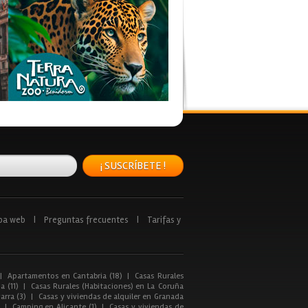
¡ SUSCRÍBETE !
pa web
|
Preguntas frecuentes
|
Tarifas y
|
Apartamentos en Cantabria (18)
|
Casas Rurales
a (11)
|
Casas Rurales (Habitaciones) en La Coruña
arra (3)
|
Casas y viviendas de alquiler en Granada
|
Camping en Alicante (1)
|
Casas y viviendas de