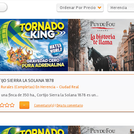
Ordenar Por Precio
Herencia
IJO SIERRA LA SOLANA 1878
 Rurales (Completas) En Herencia
-
Ciudad Real
 una finca de 350 ha., Cortijo Sierra la Solana 1878 es un…
-
Comentario(s)
|
Deja tu comentario