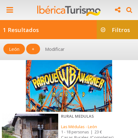
1 Resultados
Filtros
León
+
Modificar
RURAL MEDULAS
Las Médulas
-
León
1 - 18 personas
|
23 €
Casas Rurales (Completas)