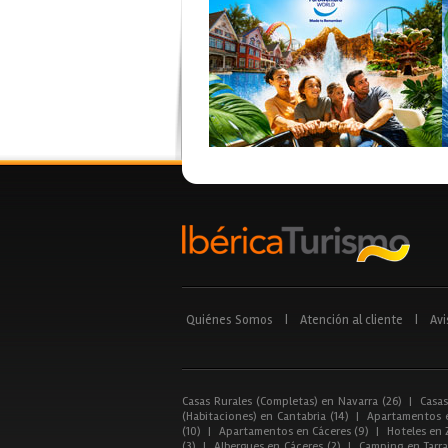
Quiénes Somos
|
Atención al cliente
|
Avi
Casas Rurales (Completas) en Navarra (26)
|
Casas
(Habitaciones) en Cantabria (14)
|
Apartamentos e
(10)
|
Apartamentos en Cáceres (9)
|
Hoteles en 
(3)
|
Albergues en Cáceres (2)
|
Camping en Tarra