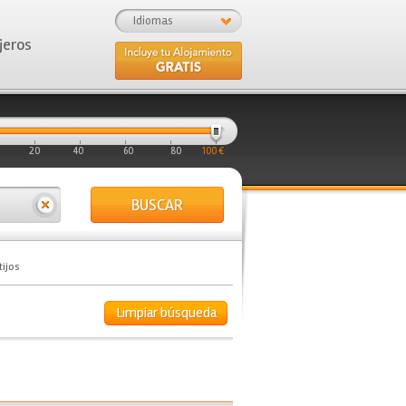
Idiomas
jeros
20
40
60
80
100 €
BUSCAR
tijos
Limpiar búsqueda