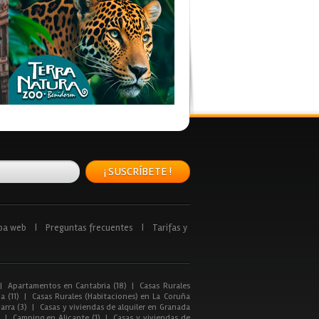
¡ SUSCRÍBETE !
pa web
|
Preguntas frecuentes
|
Tarifas y
|
Apartamentos en Cantabria (18)
|
Casas Rurales
a (11)
|
Casas Rurales (Habitaciones) en La Coruña
arra (3)
|
Casas y viviendas de alquiler en Granada
|
Camping en Alicante (1)
|
Casas y viviendas de