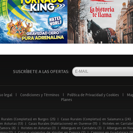
SUSCRÍBETE A LAS OFERTAS:
so legal
|
Condiciones y Términos
|
Política de Privacidad y Cookies
|
Ma
Planes
 Rurales (Completas) en Burgos (25)
|
Casas Rurales (Completas) en Salamanca (24)
n Asturias (13)
|
Casas Rurales (Habitaciones) en Ourense (11)
|
Hoteles en Cantabri
Zamora (6)
|
Hoteles en Asturias (3)
|
Albergues en Cantabria (3)
|
Albergues en Nav
gona (2)
|
Casas y viviendas de alquiler en Zamora (2)
|
Camping en Guadalajara (1)