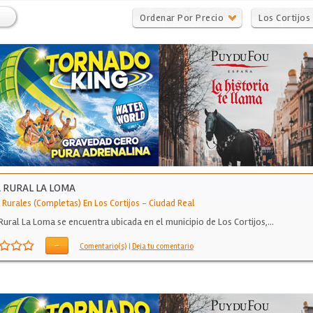
Ordenar Por Precio
Los Cortijos
 RURAL LA LOMA
 Rurales (Completas) En Los Cortijos
-
Ciudad Real
Rural La Loma se encuentra ubicada en el municipio de Los Cortijos,…
-
Comentario(s)
|
Deja tu comentario