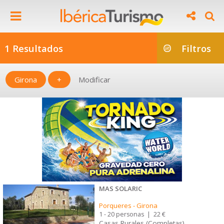
1 Resultados
Filtros
Girona
+
Modificar
MAS SOLARIC
Porqueres
-
Girona
1 - 20 personas
|
22 €
Casas Rurales (Completas)