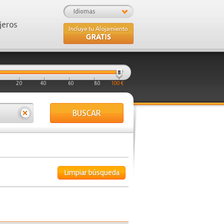
Idiomas
jeros
20
40
60
80
100 €
BUSCAR
Limpiar búsqueda