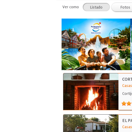
Ver como
Listado
Fotos
CORT
Casas
Corti
…
EL P
Casas