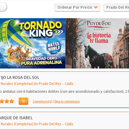
Ordenar Por Precio
Prado Del R
IJO LA ROSA DEL SOL
 Rurales (Completas) En Prado Del Rey
-
Cádiz
jo andaluz con 6 habitaciones dobles (con aire acondicionado y calefaccion), 2
10
Comentario(s)
|
Deja tu comentario
ARQUE DE ISABEL
 Rurales (Completas) En Prado Del Rey
-
Cádiz