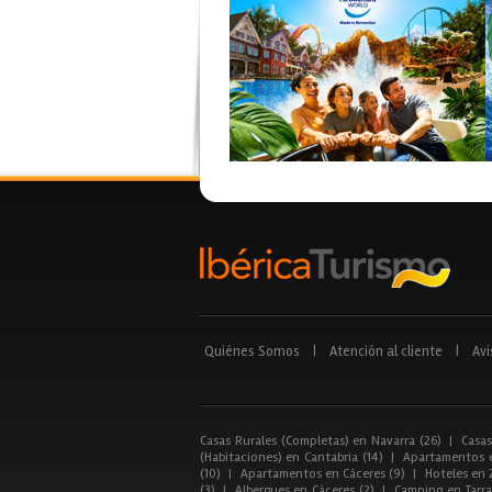
Quiénes Somos
|
Atención al cliente
|
Avi
Casas Rurales (Completas) en Navarra (26)
|
Casas
(Habitaciones) en Cantabria (14)
|
Apartamentos e
(10)
|
Apartamentos en Cáceres (9)
|
Hoteles en 
(3)
|
Albergues en Cáceres (2)
|
Camping en Tarra