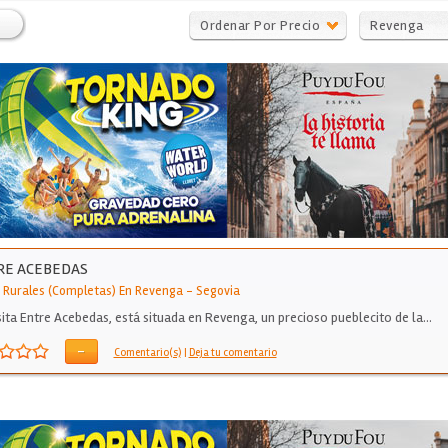
Ordenar Por Precio
Revenga
RE ACEBEDAS
 Rurales (Completas) En Revenga
-
Segovia
sita Entre Acebedas, está situada en Revenga, un precioso pueblecito de la…
-
Comentario(s)
|
Deja tu comentario