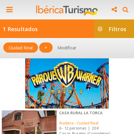
1 Resultados
Filtros
Ciudad Real
+
Modificar
CASA RURAL LA TORCA
Ruidera
-
Ciudad Real
6 - 12 personas
|
20 €
Casas Rurales (Completas)