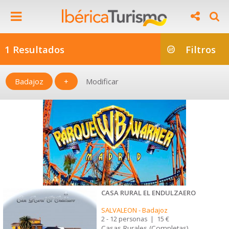
1 Resultados
Filtros
Badajoz
+
Modificar
CASA RURAL EL ENDULZAERO
SALVALEON
-
Badajoz
2 - 12 personas
|
15 €
Casas Rurales (Completas)