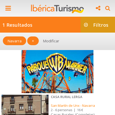
1 Resultados
Filtros
Navarra
+
Modificar
CASA RURAL LERGA
San Martín de Unx
-
Navarra
2 - 6 personas
|
16 €
Casas Rurales (Completas)