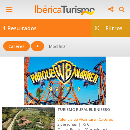
1 Resultados
Filtros
Cáceres
+
Modificar
TURISMO RURAL EL JINIEBRO
Valencia de Alcantara
-
Cáceres
2 personas
|
75 €
Casas Rurales (Completas)