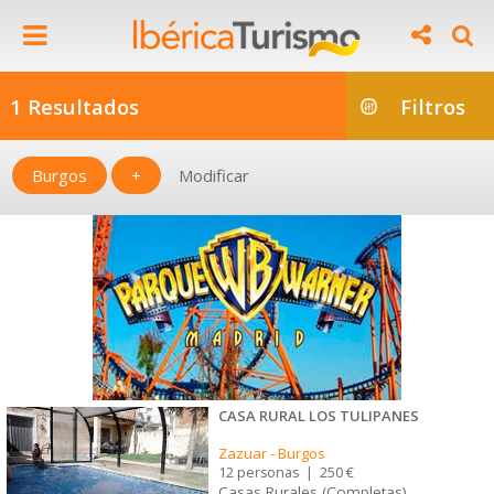
1 Resultados
Filtros
Burgos
+
Modificar
CASA RURAL LOS TULIPANES
Zazuar
-
Burgos
12 personas
|
250 €
Casas Rurales (Completas)