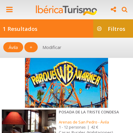
1 Resultados
Filtros
Ávila
+
Modificar
POSADA DE LA TRISTE CONDESA
Arenas de San Pedro
-
Ávila
1 - 12 personas
|
42 €
Casas Rurales (Habitaciones)