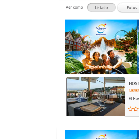
Ver como
Listado
Fotos
HOST
Casas
El Ho