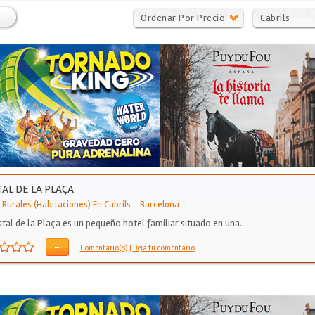
Ordenar Por Precio
Cabrils
AL DE LA PLAÇA
 Rurales (Habitaciones) En Cabrils
-
Barcelona
stal de la Plaça es un pequeño hotel familiar situado en una…
-
Comentario(s)
|
Deja tu comentario