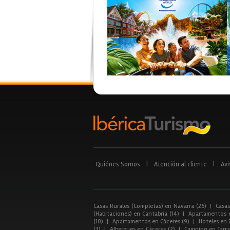
Quiénes Somos
|
Atención al cliente
|
Avi
Casas Rurales (Completas) en Navarra (26)
|
Casas
(Habitaciones) en Cantabria (14)
|
Apartamentos e
(10)
|
Apartamentos en Cáceres (9)
|
Hoteles en 
(3)
|
Albergues en Cáceres (2)
|
Camping en Tarra