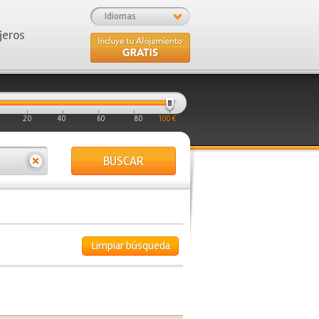
Idiomas
jeros
20
40
60
80
100 €
BUSCAR
Limpiar búsqueda