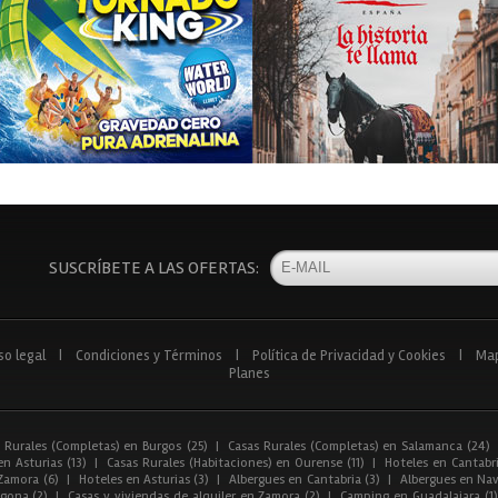
SUSCRÍBETE A LAS OFERTAS:
so legal
|
Condiciones y Términos
|
Política de Privacidad y Cookies
|
Ma
Planes
 Rurales (Completas) en Burgos (25)
|
Casas Rurales (Completas) en Salamanca (24)
n Asturias (13)
|
Casas Rurales (Habitaciones) en Ourense (11)
|
Hoteles en Cantabri
Zamora (6)
|
Hoteles en Asturias (3)
|
Albergues en Cantabria (3)
|
Albergues en Nav
gona (2)
|
Casas y viviendas de alquiler en Zamora (2)
|
Camping en Guadalajara (1)