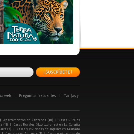
¡ SUSCRÍBETE !
pa web
|
Preguntas frecuentes
|
Tarifas y
|
Apartamentos en Cantabria (18)
|
Casas Rurales
a (11)
|
Casas Rurales (Habitaciones) en La Coruña
arra (3)
|
Casas y viviendas de alquiler en Granada
|
Camping en Alicante (1)
|
Casas y viviendas de