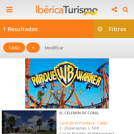
1 Resultados
Filtros
Cádiz
+
Modificar
EL CELEMIN DE CONIL
Conil de la Frontera
-
Cádiz
2 - 20 personas
|
50 €
Casas Rurales (Habitaciones)