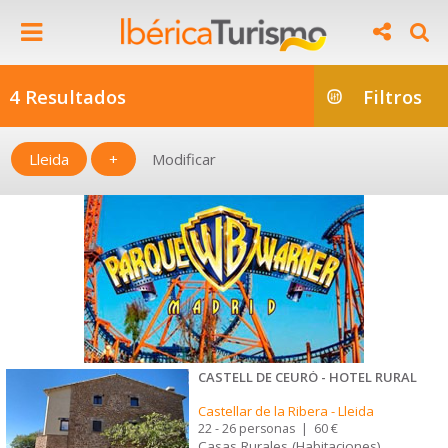
4 Resultados
Filtros
Lleida
+
Modificar
CASTELL DE CEURÓ - HOTEL RURAL
Castellar de la Ribera
-
Lleida
22 - 26 personas
|
60 €
Casas Rurales (Habitaciones)