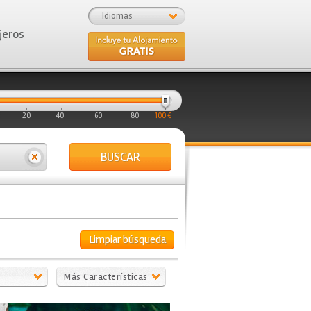
Idiomas
jeros
20
40
60
80
100 €
BUSCAR
Limpiar búsqueda
Más Características