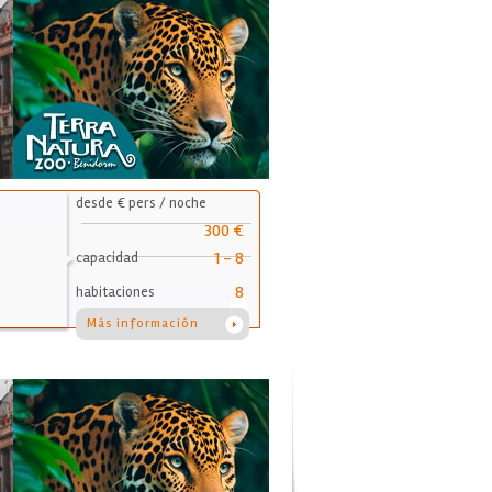
desde € pers / noche
300 €
1 - 8
capacidad
8
habitaciones
Más información