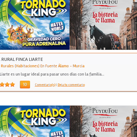
 RURAL FINCA LIARTE
 Rurales (Habitaciones) En Fuente Álamo
-
Murcia
Liarte es un lugar ideal para pasar unos días con la familia…
10
Comentario(s)
|
Deja tu comentario