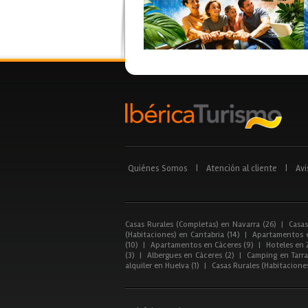
Quiénes Somos
|
Atención al cliente
|
Avi
Casas Rurales (Completas) en Navarra (26)
|
Casas
(Habitaciones) en Cantabria (14)
|
Apartamentos e
(10)
|
Apartamentos en Cáceres (9)
|
Hoteles en 
(3)
|
Albergues en Cáceres (2)
|
Camping en Tarra
alquiler en Huelva (1)
|
Casas Rurales (Habitacione