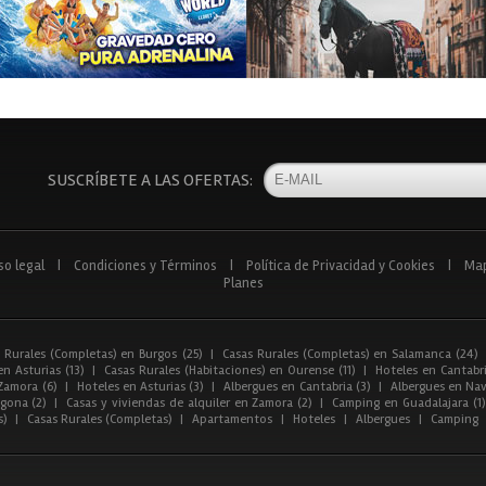
SUSCRÍBETE A LAS OFERTAS:
so legal
|
Condiciones y Términos
|
Política de Privacidad y Cookies
|
Ma
Planes
 Rurales (Completas) en Burgos (25)
|
Casas Rurales (Completas) en Salamanca (24)
n Asturias (13)
|
Casas Rurales (Habitaciones) en Ourense (11)
|
Hoteles en Cantabri
Zamora (6)
|
Hoteles en Asturias (3)
|
Albergues en Cantabria (3)
|
Albergues en Nav
gona (2)
|
Casas y viviendas de alquiler en Zamora (2)
|
Camping en Guadalajara (1)
s)
|
Casas Rurales (Completas)
|
Apartamentos
|
Hoteles
|
Albergues
|
Camping