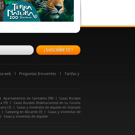
¡ SUSCRÍBETE !
pa web
|
Preguntas frecuentes
|
Tarifas y
|
Apartamentos en Cantabria (18)
|
Casas Rurales
a (11)
|
Casas Rurales (Habitaciones) en La Coruña
arra (3)
|
Casas y viviendas de alquiler en Granada
|
Camping en Alicante (1)
|
Casas y viviendas de
|
Casas y viviendas de alquiler