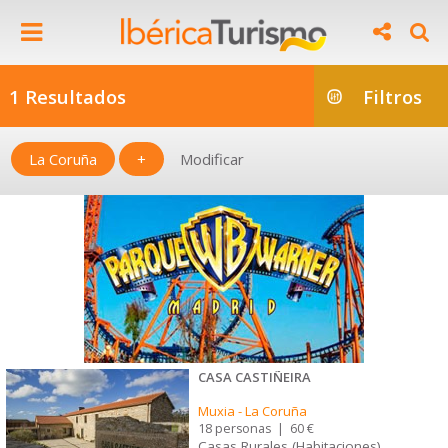
1 Resultados
Filtros
La Coruña
+
Modificar
CASA CASTIÑEIRA
Muxia
-
La Coruña
18 personas
|
60 €
Casas Rurales (Habitaciones)