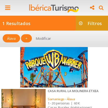
1 Resultados
Filtros
Álava
+
Modificar
CASA RURAL LA MOLINERA ETXEA
Samaniego
-
Álava
1 - 20 personas
|
60 €
Casas Rurales (Habitaciones)