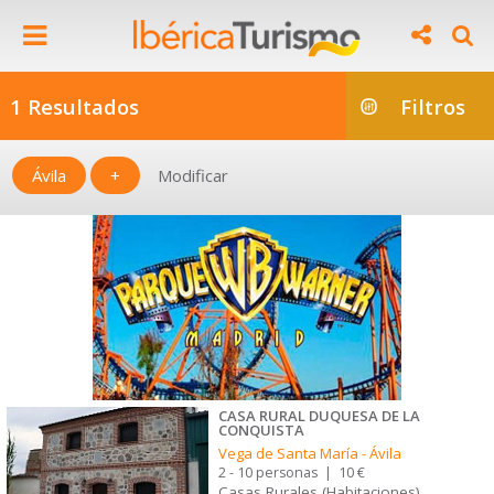
1 Resultados
Filtros
Ávila
+
Modificar
CASA RURAL DUQUESA DE LA
CONQUISTA
Vega de Santa María
-
Ávila
2 - 10 personas
|
10 €
Casas Rurales (Habitaciones)