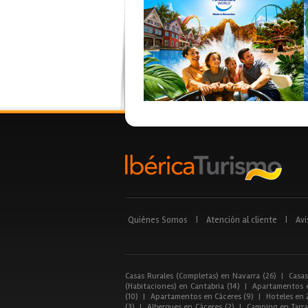
Quiénes Somos
|
Atención al cliente
|
Avi
Casas Rurales (Completas) en Navarra (26)
|
Casas
(Habitaciones) en Cantabria (14)
|
Apartamentos e
(10)
|
Apartamentos en Cáceres (9)
|
Hoteles en 
(3)
|
Albergues en Cáceres (2)
|
Camping en Tarra