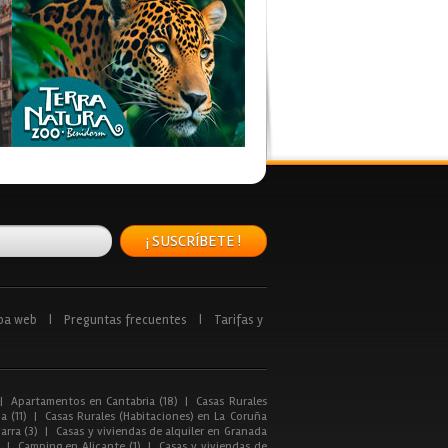
¡ SUSCRÍBETE !
pa web
|
Preguntas frecuentes
|
Tarifas y
|
Apartamentos en Cantabria (18)
|
Casas Rurales
a (11)
|
Casas Rurales (Habitaciones) en La Coruña
arra (3)
|
Casas y viviendas de alquiler en Granada
|
Camping en Alicante (1)
|
Casas y viviendas de