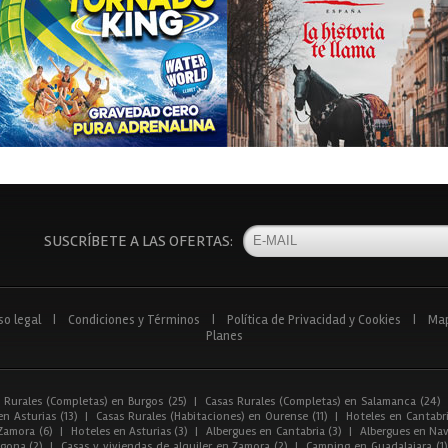
SUSCRÍBETE A LAS OFERTAS:
so legal
|
Condiciones y Términos
|
Política de Privacidad y Cookies
|
Ma
Planes
 Rurales (Completas) en Burgos (25)
|
Casas Rurales (Completas) en Salamanca (24)
n Asturias (13)
|
Casas Rurales (Habitaciones) en Ourense (11)
|
Hoteles en Cantabri
Zamora (6)
|
Hoteles en Asturias (3)
|
Albergues en Cantabria (3)
|
Albergues en Nav
gona (2)
|
Casas y viviendas de alquiler en Zamora (2)
|
Camping en Guadalajara (1)