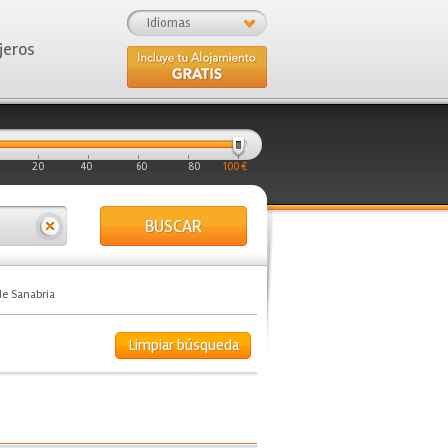
Idiomas
jeros
20
40
60
80
100 €
BUSCAR
de Sanabria
Limpiar búsqueda