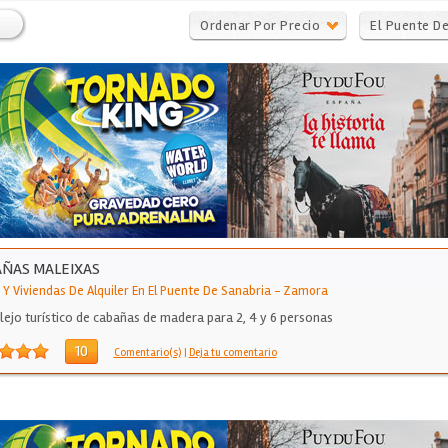
Ordenar Por Precio
El Puente D
Sanabria
ÑAS MALEIXAS
 Y Viviendas De Alquiler En El Puente De Sanabria
-
Zamora
ejo turístico de cabañas de madera para 2, 4 y 6 personas
10
Comentario(s)
|
Deja tu comentario