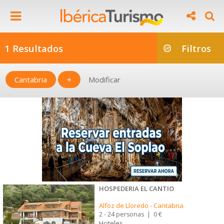
1 Resultados
Filtros
Cantabria
+
Modificar
HOSPEDERIA EL CANTIO
Alfoz de Lloredo
-
Cantabria
2 - 24 personas
|
0 €
Hoteles