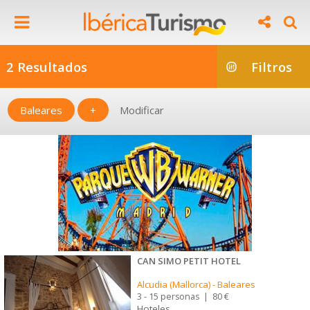
2 Resultados
Filtros
Baleares
+
Modificar
CAN SIMO PETIT HOTEL
Alcudia (Mallorca)
-
Baleares
3 - 15 personas
|
80 €
Hoteles