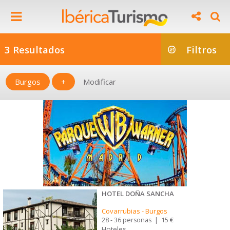
3 Resultados
Filtros
Burgos
+
Modificar
HOTEL DOÑA SANCHA
Covarrubias
-
Burgos
28 - 36 personas
|
15 €
Hoteles