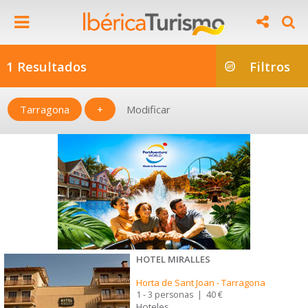
1 Resultados
Filtros
Tarragona
+
Modificar
HOTEL MIRALLES
Horta de Sant Joan
-
Tarragona
1 - 3 personas
|
40 €
Hoteles