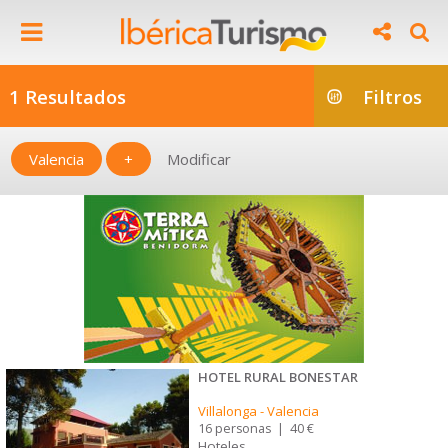
1 Resultados
Filtros
Valencia
+
Modificar
HOTEL RURAL BONESTAR
Villalonga
-
Valencia
16 personas
|
40 €
Hoteles