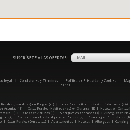
SUSCRÍBETE A LAS OFERTAS:
so legal
|
Condiciones y Términos
|
Política de Privacidad y Cookies
|
Ma
Planes
 Rurales (Completas) en Burgos (25)
|
Casas Rurales (Completas) en Salamanca (24)
n Asturias (13)
|
Casas Rurales (Habitaciones) en Ourense (11)
|
Hoteles en Cantabri
Zamora (6)
|
Hoteles en Asturias (3)
|
Albergues en Cantabria (3)
|
Albergues en Nav
gona (2)
|
Casas y viviendas de alquiler en Zamora (2)
|
Camping en Guadalajara (1)
s)
|
Casas Rurales (Completas)
|
Apartamentos
|
Hoteles
|
Albergues
|
Camping