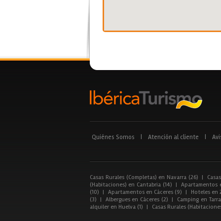
Quiénes Somos
|
Atención al cliente
|
Avi
Casas Rurales (Completas) en Navarra (26)
|
Casas
(Habitaciones) en Cantabria (14)
|
Apartamentos e
(10)
|
Apartamentos en Cáceres (9)
|
Hoteles en 
(3)
|
Albergues en Cáceres (2)
|
Camping en Tarra
alquiler en Huelva (1)
|
Casas Rurales (Habitacione