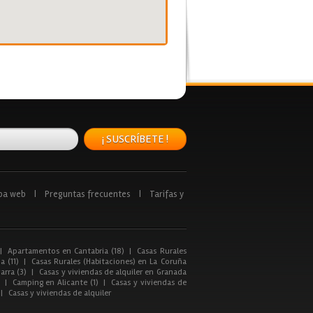
¡ SUSCRÍBETE !
pa web
|
Preguntas frecuentes
|
Tarifas y
|
Apartamentos en Cantabria (18)
|
Casas Rurales
a (11)
|
Casas Rurales (Habitaciones) en La Coruña
arra (3)
|
Casas y viviendas de alquiler en Granada
|
Camping en Alicante (1)
|
Casas y viviendas de
|
Casas y viviendas de alquiler