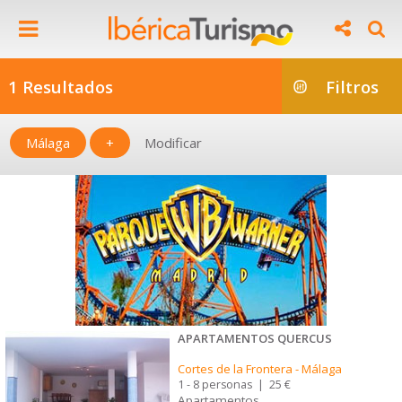
1 Resultados
Filtros
Málaga
+
Modificar
APARTAMENTOS QUERCUS
Cortes de la Frontera
-
Málaga
1 - 8 personas
|
25 €
Apartamentos