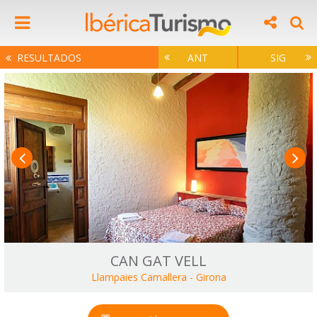
RESULTADOS
ANT
SIG
CAN GAT VELL
Llampaies Camallera
-
Girona