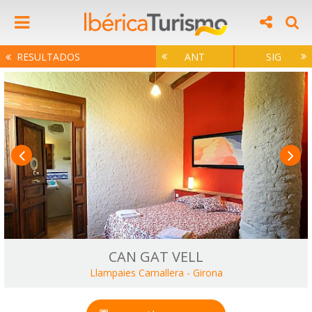
RESULTADOS
ANT
SIG
CAN GAT VELL
Llampaies Camallera
-
Girona