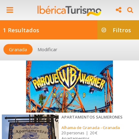
1 Resultados
Filtros
Granada
Modificar
APARTAMENTOS SALMERONES
Alhama de Granada
-
Granada
20 personas
|
20 €
Apartamentos