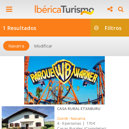
1 Resultados
Filtros
Navarra
Modificar
CASA RURAL ETXABURU
Gorriti
-
Navarra
4 - 9 personas
|
170 €
Casas Rurales (Completas)