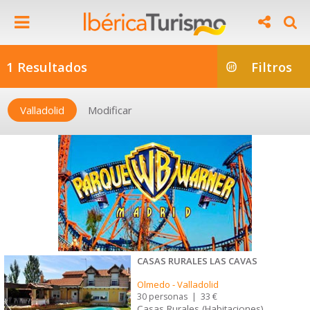
1 Resultados
Filtros
Valladolid
Modificar
CASAS RURALES LAS CAVAS
Olmedo
-
Valladolid
30 personas
|
33 €
Casas Rurales (Habitaciones)