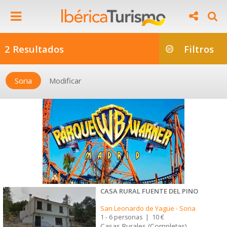
2 Resultados
Filtros
Soria
Modificar
CASA RURAL FUENTE DEL PINO
San Leonardo de Yagüe
-
Soria
1 - 6 personas
|
10 €
Casas Rurales (Completas)