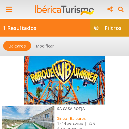
1 Resultados
Filtros
Baleares
Modificar
SA CASA ROTJA
Sineu
-
Baleares
1 - 14 personas
|
75 €
Apartamentos