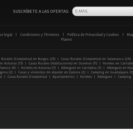
SUSCRÍBETE A LAS OFERTAS:
so legal
|
Condiciones y Términos
|
Política de Privacidad y Cookies
|
Ma
Planes
 Rurales (Completas) en Burgos (25)
|
Casas Rurales (Completas) en Salamanca (24)
n Asturias (13)
|
Casas Rurales (Habitaciones) en Ourense (11)
|
Hoteles en Cantabri
Zamora (6)
|
Hoteles en Asturias (3)
|
Albergues en Cantabria (3)
|
Albergues en Nav
gona (2)
|
Casas y viviendas de alquiler en Zamora (2)
|
Camping en Guadalajara (1)
s)
|
Casas Rurales (Completas)
|
Apartamentos
|
Hoteles
|
Albergues
|
Camping