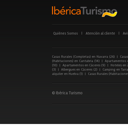
Quiénes Somos
|
Atención al cliente
|
Avi
Casas Rurales (Completas) en Navarra (26)
|
Casas
(Habitaciones) en Cantabria (14)
|
Apartamentos e
(10)
|
Apartamentos en Cáceres (9)
|
Hoteles en 
(3)
|
Albergues en Cáceres (2)
|
Camping en Tarra
alquiler en Huelva (1)
|
Casas Rurales (Habitacione
© Ibérica Turismo