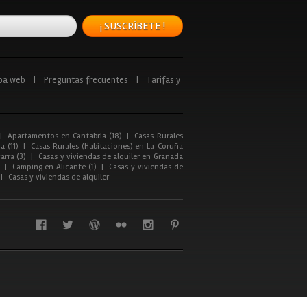
¡ SUSCRÍBETE !
pa web
|
Preguntas frecuentes
|
Tarifas y
|
Apartamentos en Cantabria (18)
|
Casas Rurales
a (11)
|
Casas Rurales (Habitaciones) en La Coruña
arra (3)
|
Casas y viviendas de alquiler en Granada
|
Camping en Alicante (1)
|
Casas y viviendas de
|
Casas y viviendas de alquiler