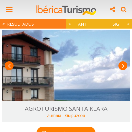
RESULTADOS
ANT
SIG
AGROTURISMO SANTA KLARA
Zumaia
-
Guipúzcoa