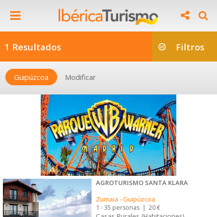
1 Resultados
Filtros
Guipúzcoa
Modificar
AGROTURISMO SANTA KLARA
Zumaia
-
Guipúzcoa
1 - 35 personas
|
20 €
Casas Rurales (Habitaciones)