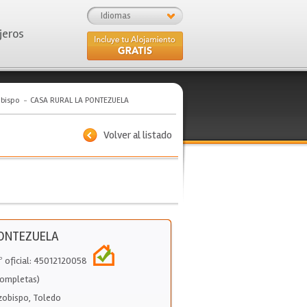
Idiomas
jeros
obispo
CASA RURAL LA PONTEZUELA
Volver al listado
PONTEZUELA
º oficial: 45012120058
Completas)
rzobispo
,
Toledo