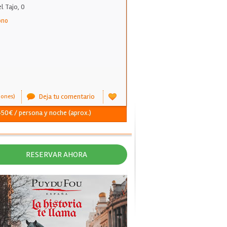
l Tajo, 0
ono
Deja tu comentario
iones)
450€ / persona y noche (aprox.)
RESERVAR AHORA