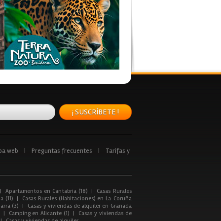
¡ SUSCRÍBETE !
pa web
|
Preguntas frecuentes
|
Tarifas y
|
Apartamentos en Cantabria (18)
|
Casas Rurales
a (11)
|
Casas Rurales (Habitaciones) en La Coruña
arra (3)
|
Casas y viviendas de alquiler en Granada
|
Camping en Alicante (1)
|
Casas y viviendas de
|
Casas y viviendas de alquiler