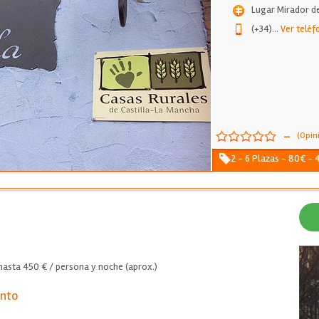
Lugar Mirador de
(+34)
...
Ver teléf
-
(Opin
2 - 6 Plazas - 80€ - 
asta 450 € / persona y noche (aprox.)
ento