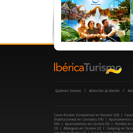
Quiénes Somos
|
Atención al cliente
|
Avi
Casas Rurales (Completas) en Navarra (26)
|
Casas
(Habitaciones) en Cantabria (14)
|
Apartamentos e
(10)
|
Apartamentos en Cáceres (9)
|
Hoteles en 
(3)
|
Albergues en Cáceres (2)
|
Camping en Tarra
alquiler en Huelva (1)
|
Casas Rurales (Habitacione