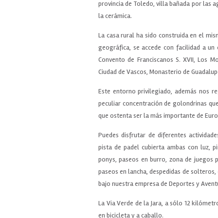
provincia de Toledo, villa bañada por las a
la cerámica.
La casa rural ha sido construida en el mis
geográfica, se accede con facilidad a un 
Convento de Franciscanos S. XVII, Los Mo
Ciudad de Vascos, Monasterio de Guadalup
Este entorno privilegiado, además nos re
peculiar concentración de golondrinas que 
que ostenta ser la más importante de Euro
Puedes disfrutar de diferentes actividade
pista de padel cubierta ambas con luz, pi
ponys, paseos en burro, zona de juegos pa
paseos en lancha, despedidas de solteros,
bajo nuestra empresa de Deportes y Aventur
La Via Verde de la Jara, a sólo 12 kilómetr
en bicicleta y a caballo.