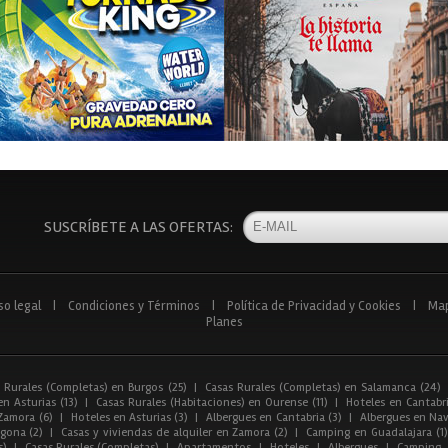
SUSCRÍBETE A LAS OFERTAS:
so legal
|
Condiciones y Términos
|
Política de Privacidad y Cookies
|
Ma
Planes
 Rurales (Completas) en Burgos (25)
|
Casas Rurales (Completas) en Salamanca (24)
n Asturias (13)
|
Casas Rurales (Habitaciones) en Ourense (11)
|
Hoteles en Cantabri
Zamora (6)
|
Hoteles en Asturias (3)
|
Albergues en Cantabria (3)
|
Albergues en Nav
gona (2)
|
Casas y viviendas de alquiler en Zamora (2)
|
Camping en Guadalajara (1)
s)
|
Casas Rurales (Completas)
|
Apartamentos
|
Hoteles
|
Albergues
|
Camping